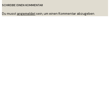
SCHREIBE EINEN KOMMENTAR
Du musst
angemeldet
sein, um einen Kommentar abzugeben.