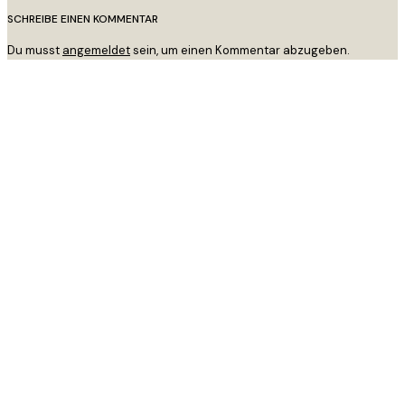
SCHREIBE EINEN KOMMENTAR
Du musst
angemeldet
sein, um einen Kommentar abzugeben.