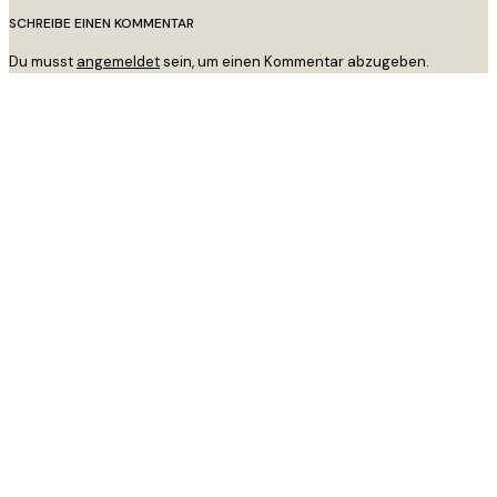
SCHREIBE EINEN KOMMENTAR
Du musst
angemeldet
sein, um einen Kommentar abzugeben.